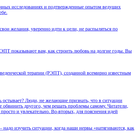
аучных исследованиях и подтвержденные опытом ведущих
ебе.
свои желания, уверенно идти к цели, не распыляться по
ЭПТ показывают вам, как строить любовь на долгие годы. Вы
веденческой терапии (РЭПТ), созданной всемирно известным
ь остывает? Люди, не желающие признать, что в ситуации
е обвинить другого, чем решать проблемы самому. Читатели,
 просто и увлекательно. Во-вторых, для пояснения идей
— надо изучить ситуации, когда наши нервы «натягиваются, как