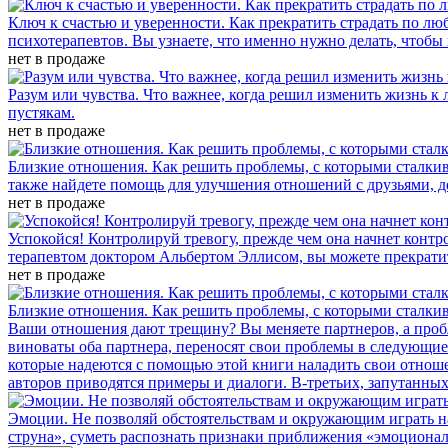
Ключ к счастью и уверенности. Как прекратить страдать по лю
психотерапевтов. Вы узнаете, что именно нужно делать, чтобы 
нет в продаже
Разум или чувства. Что важнее, когда решил изменить жизнь к
пустякам.
нет в продаже
Близкие отношения. Как решить проблемы, с которыми сталки
также найдете помощь для улучшения отношений с друзьями, д
нет в продаже
Успокойся! Контролируй тревогу, прежде чем она начнет контр
терапевтом доктором Альбертом Эллисом, вы можете прекратит
нет в продаже
Близкие отношения. Как решить проблемы, с которыми сталкив
Ваши отношения дают трещину? Вы меняете партнеров, а пробл
виноваты оба партнера, переносят свои проблемы в следующие
которые надеются с помощью этой книги наладить свои отношен
авторов приводятся примеры и диалоги. В-третьих, запутанных.
Эмоции. Не позволяй обстоятельствам и окружающим играть н
струна», суметь распознать признаки приближения «эмоционал