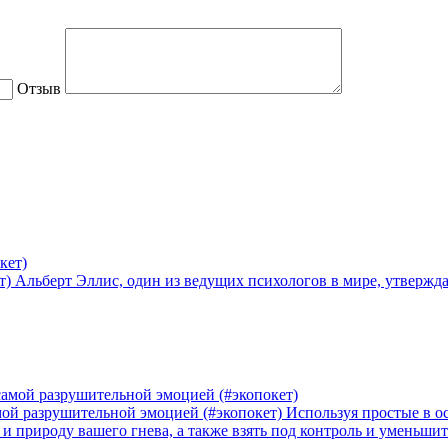
Отзыв
т)
Альберт Эллис, один из ведущих психологов в мире, утвержда
амой разрушительной эмоцией (#экопокет)
Используя простые в о
и природу вашего гнева, а также взять под контроль и уменьши