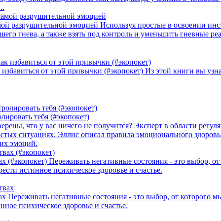
..
амой разрушительной эмоцией
Используя простые в освоении инс
его гнева, а также взять под контроль и уменьшить гневные ре
 избавиться от этой привычки (#экопокет)
Из этой книги вы узн
лировать тебя (#экопокет)
ерены, что у вас ничего не получится? Эксперт в области регул
остых ситуациях. Эллис описал правила эмоционального здоровь
оих эмоций.
х (#экопокет)
Переживать негативные состояния - это выбор, о
ести истинное психическое здоровье и счастье.
ах
Переживать негативные состояния - это выбор, от которого 
ное психическое здоровье и счастье.