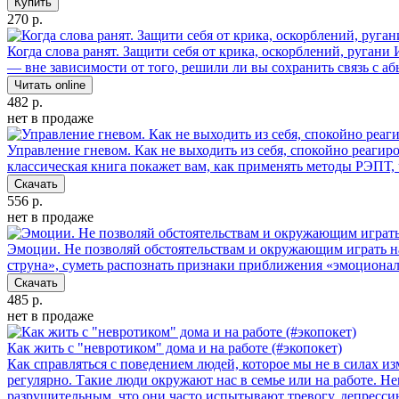
Купить
270 р.
Когда слова ранят. Защити себя от крика, оскорблений, ругани
— вне зависимости от того, решили ли вы сохранить связь с аб
Читать online
482 р.
нет в продаже
Управление гневом. Как не выходить из себя, спокойно реагир
классическая книга покажет вам, как применять методы РЭПТ, 
Скачать
556 р.
нет в продаже
Эмоции. Не позволяй обстоятельствам и окружающим играть н
струна», суметь распознать признаки приближения «эмоционал
Скачать
485 р.
нет в продаже
Как жить с "невротиком" дома и на работе (#экопокет)
Как справляться с поведением людей, которое мы не в силах и
регулярно. Такие люди окружают нас в семье или на работе. 
разрушительным, что они часто испытывают тревогу, депрессию,