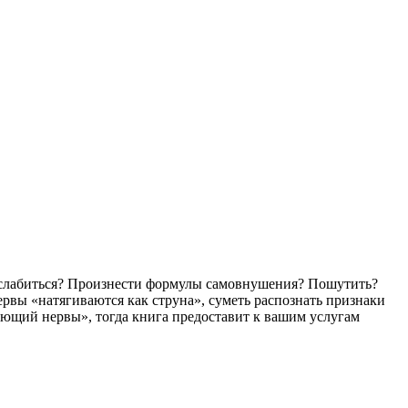
асслабиться? Произнести формулы самовнушения? Пошутить?
ервы «натягиваются как струна», суметь распознать признаки
лющий нервы», тогда книга предоставит к вашим услугам