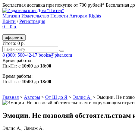
Бесплатная доставка при покупке от 700 рублей*
Бесплатная до
Магазин
Издательство
Новости
Авторам
Rights
Войти
/
Регистрация
0
=
0 р.
оформить
Итого: 0 р.
8 (800) 500-42-17
books@piter.com
Время работы:
Пн-Пт: с
10:00
до
18:00
Время работы:
Пн-Пт: с
10:00
до
18:00
Главная
>
Авторы
>
От Ш до Я
>
Эллис А.
>
Эмоции. Не позво
Эмоции. Не позволяй обстоятельствам 
Эллис А.
,
Ландж А.