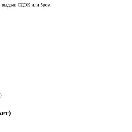
в выдачи СДЭК или 5post.
)
кет)