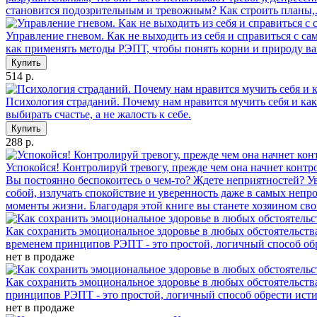
становится подозрительным и тревожным? Как строить планы,.
Управление гневом. Как не выходить из себя и справиться с с
как применять методы РЭПТ, чтобы понять корни и природу ваш
Купить
514 р.
Психология страданий. Почему нам нравится мучить себя и как
выбирать счастье, а не жалость к себе.
Купить
288 р.
Успокойся! Контролируй тревогу, прежде чем она начнет контро
Вы постоянно беспокоитесь о чем-то? Ждете неприятностей? Ув
собой, излучать спокойствие и уверенность даже в самых непр
моменты жизни. Благодаря этой книге вы станете хозяином св
Как сохранить эмоциональное здоровье в любых обстоятельства
временем принципов РЭПТ - это простой, логичный способ обр
нет в продаже
Как сохранить эмоциональное здоровье в любых обстоятельств
принципов РЭПТ - это простой, логичный способ обрести истин
нет в продаже