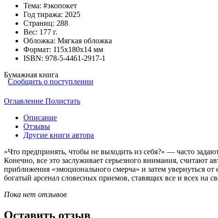
Тема:
#экопокет
Год тиража:
2025
Страниц:
288
Вес:
177 г.
Обложка:
Мягкая обложка
Формат:
115х180х14 мм
ISBN:
978-5-4461-2917-1
Бумажная книга
Сообщить о поступлении
Оглавление
Полистать
Описание
Отзывы
Другие книги автора
«Что предпринять, чтобы не выходить из себя?» — часто зада
Конечно, все это заслуживает серьезного внимания, считают а
приближения «эмоционального смерча» и затем увернуться от 
богатый арсенал словесных приемов, ставящих все и всех на св
Пока нет отзывов
Оставить отзыв