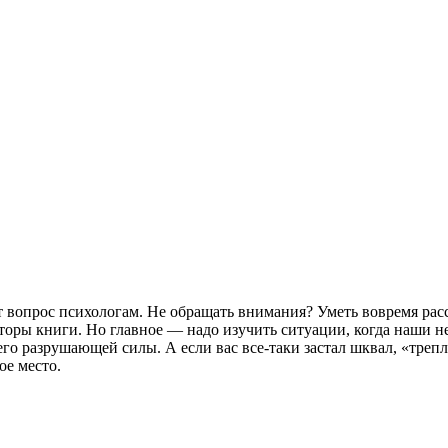
ют вопрос психологам. Не обращать внимания? Уметь вовремя р
вторы книги. Но главное — надо изучить ситуации, когда наши н
его разрушающей силы. А если вас все-таки застал шквал, «треп
ое место.