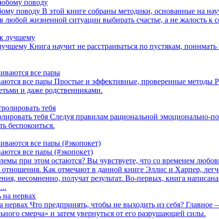
бому поводу
В этой книге собраны методики, основанные на н
в любой жизненной ситуации выбирать счастье, а не жалость к с
 лучшему
Книга научит не расстраиваться по пустякам, понимать 
ваются все пары
Простые и эффективные, проверенные методы Р
етьми и даже родственниками.
олировать тебя
Следуя правилам рациональной эмоционально-по
ь беспокоиться.
аются все пары (#экопокет)
емы при этом остаются? Вы чувствуете, что со временем любов
 отношения. Как отмечают в данной книге Эллис и Харпер, легч
ия, несомненно, получат результат. Во-первых, книга написана
..
а нервах
Что предпринять, чтобы не выходить из себя? Главное 
ьного смерча» и затем увернуться от его разрушающей силы.