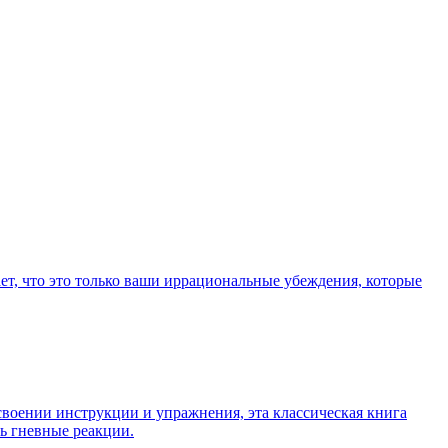
ет, что это только ваши иррациональные убеждения, которые
своении инструкции и упражнения, эта классическая книга
ть гневные реакции.