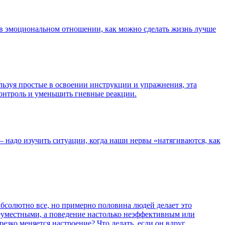
бе в эмоциональном отношении, как можно сделать жизнь лучше
ьзуя простые в освоении инструкции и упражнения, эта
контроль и уменьшить гневные реакции.
— надо изучить ситуации, когда наши нервы «натягиваются, как
абсолютно все, но примерно половина людей делает это
неуместными, а поведение настолько неэффективным или
езко меняется настроение? Что делать, если он вдруг