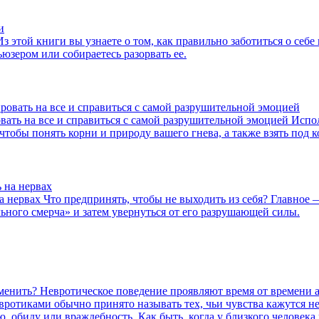
Из этой книги вы узнаете о том, как правильно заботиться о се
ьюзером или собираетесь разорвать ее.
овать на все и справиться с самой разрушительной эмоцией
Испол
чтобы понять корни и природу вашего гнева, а также взять под 
а нервах
Что предпринять, чтобы не выходить из себя? Главное 
ьного смерча» и затем увернуться от его разрушающей силы.
зменить? Невротическое поведение проявляют время от времени 
Невротиками обычно принято называть тех, чьи чувства кажутся 
 обиду или враждебность. Как быть, когда у близкого человека р