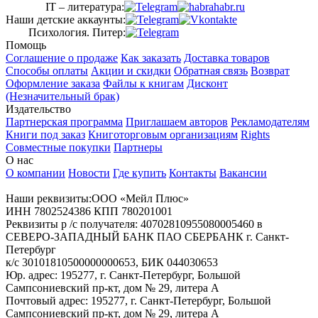
IT – литература:
Наши детские аккаунты:
Психология. Питер:
Помощь
Соглашение о продаже
Как заказать
Доставка товаров
Способы оплаты
Акции и скидки
Обратная связь
Возврат
Оформление заказа
Файлы к книгам
Дисконт
(Незначительный брак)
Издательство
Партнерская программа
Приглашаем авторов
Рекламодателям
Книги под заказ
Книготорговым организациям
Rights
Совместные покупки
Партнеры
О нас
О компании
Новости
Где купить
Контакты
Вакансии
Наши реквизиты:ООО «Мейл Плюс»
ИНН 7802524386 КПП 780201001
Реквизиты р /с получателя: 40702810955080005460 в
СЕВЕРО-ЗАПАДНЫЙ БАНК ПАО СБЕРБАНК г. Санкт-
Петербург
к/с 30101810500000000653, БИК 044030653
Юр. адрес: 195277, г. Санкт-Петербург, Большой
Сампсониевский пр-кт, дом № 29, литера А
Почтовый адрес: 195277, г. Санкт-Петербург, Большой
Сампсониевский пр-кт, дом № 29, литера А