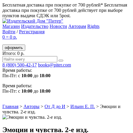
Бесплатная доставка при покупке от 700 рублей*
Бесплатная
доставка при покупке от 700 рублей действует при выборе
пунктов выдачи СДЭК или 5post.
Магазин
Издательство
Новости
Авторам
Rights
Войти
/
Регистрация
0
=
0 р.
оформить
Итого: 0 р.
8 (800) 500-42-17
books@piter.com
Время работы:
Пн-Пт: с
10:00
до
18:00
Время работы:
Пн-Пт: с
10:00
до
18:00
Главная
>
Авторы
>
От Д до И
>
Ильин Е. П.
>
Эмоции и
чувства. 2-е изд.
Эмоции и чувства. 2-е изд.