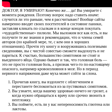
ДОКТОР, Я УМИРАЮ?! Конечно же… да! Вы умираете с
момента рождения. Поэтому вопрос надо ставить иначе:
случится ли это раньше, чем я рассчитываю? Вообще сайты
намеренно вводят своих посетителей в состояние паники,
заставляя кликать по ссылкам и в конце концов покупать
«чудодейственные» пилюли. Мы выложим все как есть, и вы
получите те же знания и рекомендации, что и члены семей
авторов (по крайней мере, те, с кем они в хороших
отношениях). Прочтя эту книгу и вооружившись полезными
сведениями, вы с чистой совестью сможете выдохнуть и не
париться. К счастью, большинство симптомов не стоят и
выеденного яйца. Однако бывает и так, что головная боль —
это не просто головная боль, а признак чего-то по-настоящему
опасного, например кровоизлияния в мозг. Но в период
нервного напряжения даже муха может сойти за слона.
Прочитав книгу, вы вздохнете с облегчением и
перестанете беспокоиться из-за пустяковых симптомов.
Вы узнаете, когда вашему здоровью ничего не грозит, а
когда нужно обращаться к врачу или срочно звонить в
неотложку.
Вы поймете, есть ли у вас непереносимость глютена или
лактозы.