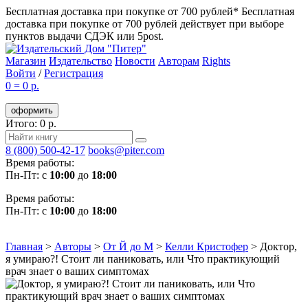
Бесплатная доставка при покупке от 700 рублей*
Бесплатная
доставка при покупке от 700 рублей действует при выборе
пунктов выдачи СДЭК или 5post.
Магазин
Издательство
Новости
Авторам
Rights
Войти
/
Регистрация
0
=
0 р.
оформить
Итого: 0 р.
8 (800) 500-42-17
books@piter.com
Время работы:
Пн-Пт: с
10:00
до
18:00
Время работы:
Пн-Пт: с
10:00
до
18:00
Главная
>
Авторы
>
От Й до М
>
Келли Кристофер
>
Доктор,
я умираю?! Стоит ли паниковать, или Что практикующий
врач знает о ваших симптомах