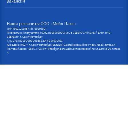
Вакансии
Наши реквизиты:ООО «Мейл Плюс»
ИНН 7802524386 КПП 780201001
Реквизиты р /с получателя: 40702810955080005460 в СЕВЕРО-ЗАПАДНЫЙ БАНК ПАО
СБЕРБАНК г. Санкт-Петербург
к/с 30101810500000000653, БИК 044030653
Юр. адрес: 195277, г. Санкт-Петербург, Большой Сампсониевский пр-кт, дом № 29, литера А
Почтовый адрес: 195277, г. Санкт-Петербург, Большой Сампсониевский пр-кт, дом № 29, литера
А