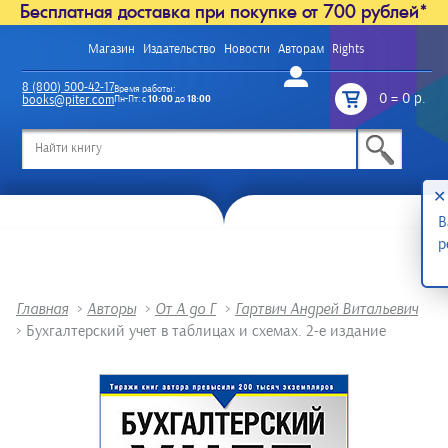
Бесплатная доставка при покупке от 700 рублей*
Магазин
Издательство
Новости
Авторам
Rights
Войти
8 (800) 500-42-17
Время работы:
0
=
0 р.
books@piter.com
Пн-Пт: с
10:00
до
18:00
/
✕
В
р
Главная
>
Авторы
>
От А до Г
>
Гартвич Андрей Витальевич
>
Бухгалтерский учет в таблицах и схемах. 2-е издание