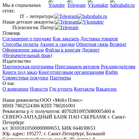
Мы в социальных
сетях:
IT – литература:
Наши детские аккаунты:
Психология. Питер:
Помощь
Соглашение о продаже
Как заказать
Доставка товаров
Способы оплаты
Акции и скидки
Обратная связь
Возврат
Оформление заказа
Файлы к книгам
Дисконт
(Незначительный брак)
Издательство
Партнерская программа
Приглашаем авторов
Рекламодателям
Книги под заказ
Книготорговым организациям
Rights
Совместные покупки
Партнеры
О нас
О компании
Новости
Где купить
Контакты
Вакансии
Наши реквизиты:ООО «Мейл Плюс»
ИНН 7802524386 КПП 780201001
Реквизиты р /с получателя: 40702810955080005460 в
СЕВЕРО-ЗАПАДНЫЙ БАНК ПАО СБЕРБАНК г. Санкт-
Петербург
к/с 30101810500000000653, БИК 044030653
Юр. адрес: 195277, г. Санкт-Петербург, Большой