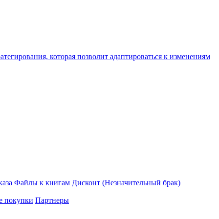
ратегирования, которая позволит адаптироваться к изменениям
каза
Файлы к книгам
Дисконт (Незначительный брак)
е покупки
Партнеры