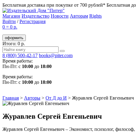
Бесплатная доставка при покупке от 700 рублей*
Бесплатная до
Магазин
Издательство
Новости
Авторам
Rights
Войти
/
Регистрация
0
=
0 р.
оформить
Итого: 0 р.
8 (800) 500-42-17
books@piter.com
Время работы:
Пн-Пт: с
10:00
до
18:00
Время работы:
Пн-Пт: с
10:00
до
18:00
Главная
>
Авторы
>
От Д до И
>
Журавлев Сергей Евгеньевич
Журавлев Сергей Евгеньевич
Журавлев Сергей Евгеньевич – Экономист, психолог, философ,