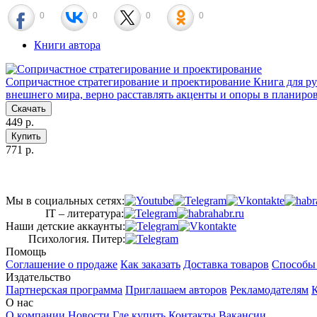
0
0
0
0
Книги автора
Сопричастное стратегирование и проектирование
Книга для ру
внешнего мира, верно расставлять акценты и опоры в планиро
Скачать
449 р.
Купить
771 р.
Мы в социальных сетях:
IT – литература:
Наши детские аккаунты:
Психология. Питер:
Помощь
Соглашение о продаже
Как заказать
Доставка товаров
Способы
Издательство
Партнерская программа
Приглашаем авторов
Рекламодателям
К
О нас
О компании
Новости
Где купить
Контакты
Вакансии