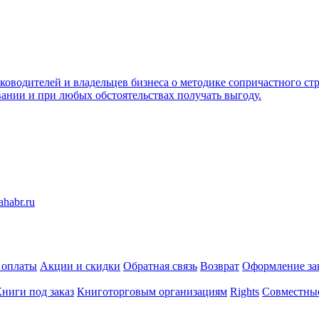
ководителей и владельцев бизнеса о методике сопричастного ст
вании и при любых обстоятельствах получать выгоду.
 оплаты
Акции и скидки
Обратная связь
Возврат
Оформление за
ниги под заказ
Книготорговым организациям
Rights
Совместны