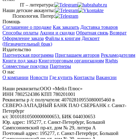
IT – литература:
Наши детские аккаунты:
Психология. Питер:
Помощь
Соглашение о продаже
Как заказать
Доставка товаров
Способы оплаты
Акции и скидки
Обратная связь
Возврат
Оформление заказа
Файлы к книгам
Дисконт
(Незначительный брак)
Издательство
Партнерская программа
Приглашаем авторов
Рекламодателям
Книги под заказ
Книготорговым организациям
Rights
Совместные покупки
Партнеры
О нас
О компании
Новости
Где купить
Контакты
Вакансии
Наши реквизиты:ООО «Мейл Плюс»
ИНН 7802524386 КПП 780201001
Реквизиты р /с получателя: 40702810955080005460 в
СЕВЕРО-ЗАПАДНЫЙ БАНК ПАО СБЕРБАНК г. Санкт-
Петербург
к/с 30101810500000000653, БИК 044030653
Юр. адрес: 195277, г. Санкт-Петербург, Большой
Сампсониевский пр-кт, дом № 29, литера А
Почтовый адрес: 195277, г. Санкт-Петербург, Большой
Сампсониевский пр-кт, дом № 29, литера А