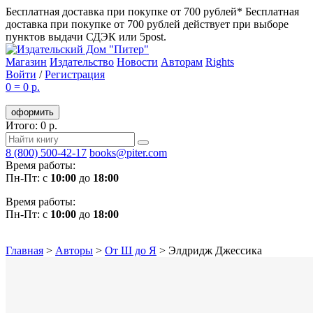
Бесплатная доставка при покупке от 700 рублей*
Бесплатная
доставка при покупке от 700 рублей действует при выборе
пунктов выдачи СДЭК или 5post.
Магазин
Издательство
Новости
Авторам
Rights
Войти
/
Регистрация
0
=
0 р.
оформить
Итого: 0 р.
8 (800) 500-42-17
books@piter.com
Время работы:
Пн-Пт: с
10:00
до
18:00
Время работы:
Пн-Пт: с
10:00
до
18:00
Главная
>
Авторы
>
От Ш до Я
>
Элдридж Джессика