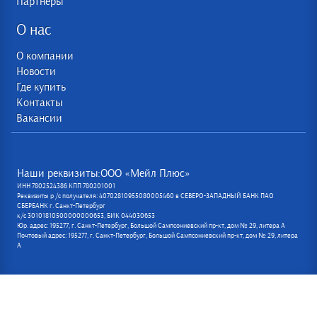
Партнеры
О нас
О компании
Новости
Где купить
Контакты
Вакансии
Наши реквизиты:ООО «Мейл Плюс»
ИНН 7802524386 КПП 780201001
Реквизиты р /с получателя: 40702810955080005460 в СЕВЕРО-ЗАПАДНЫЙ БАНК ПАО
СБЕРБАНК г. Санкт-Петербург
к/с 30101810500000000653, БИК 044030653
Юр. адрес: 195277, г. Санкт-Петербург, Большой Сампсониевский пр-кт, дом № 29, литера А
Почтовый адрес: 195277, г. Санкт-Петербург, Большой Сампсониевский пр-кт, дом № 29, литера
А