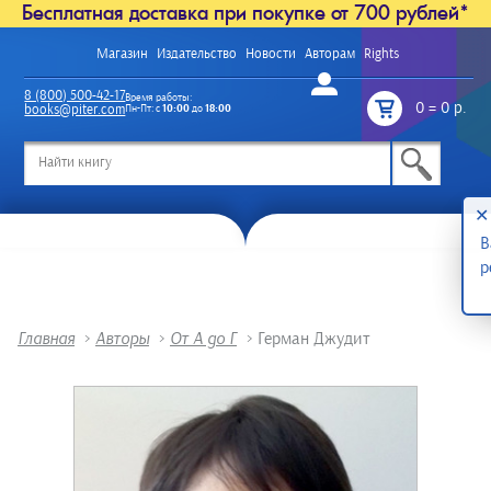
Бесплатная доставка при покупке от 700 рублей*
Магазин
Издательство
Новости
Авторам
Rights
Войти
8 (800) 500-42-17
Время работы:
0
=
0 р.
books@piter.com
Пн-Пт: с
10:00
до
18:00
/
✕
В
р
Главная
>
Авторы
>
От А до Г
>
Герман Джудит