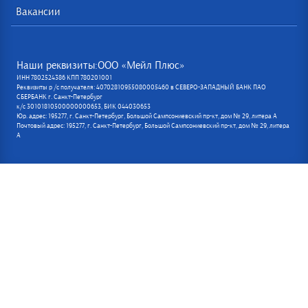
Вакансии
Наши реквизиты:ООО «Мейл Плюс»
ИНН 7802524386 КПП 780201001
Реквизиты р /с получателя: 40702810955080005460 в СЕВЕРО-ЗАПАДНЫЙ БАНК ПАО
СБЕРБАНК г. Санкт-Петербург
к/с 30101810500000000653, БИК 044030653
Юр. адрес: 195277, г. Санкт-Петербург, Большой Сампсониевский пр-кт, дом № 29, литера А
Почтовый адрес: 195277, г. Санкт-Петербург, Большой Сампсониевский пр-кт, дом № 29, литера
А