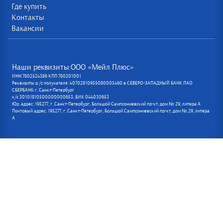
Где купить
Контакты
Вакансии
Наши реквизиты:ООО «Мейл Плюс»
ИНН 7802524386 КПП 780201001
Реквизиты р /с получателя: 40702810955080005460 в СЕВЕРО-ЗАПАДНЫЙ БАНК ПАО
СБЕРБАНК г. Санкт-Петербург
к/с 30101810500000000653, БИК 044030653
Юр. адрес: 195277, г. Санкт-Петербург, Большой Сампсониевский пр-кт, дом № 29, литера А
Почтовый адрес: 195277, г. Санкт-Петербург, Большой Сампсониевский пр-кт, дом № 29, литера
А