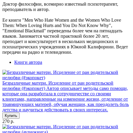
Доктор философии, всемирно известный психотерапевт,
преподаватель и автор.
Ее книги "Men Who Hate Women and the Women Who Love
Them: When Loving Hurts and You Do Not Know Why",
"Emotional Blackmail" переведены более чем на пятнадцать
языков. Занимается частной практикой более 20 лет,
преподает и консультирует в нескольких медицинских и
психиатрических учреждениях в Южной Калифорнии. Ведет
передачи на радио и телевидении.
Книги автора
Безразличные матери. Исцеление от ран родительской
нелюбви (#экопокет)
Автор описывает методы само помощи,
которые она разработала в сотрудничестве со своими
клиентами, направленные на изменение жизни, отделение от
травмирующих матерей, обучая женщин, как преодолеть боль
детства и научиться действовать в своих интересах.
Купить
270 р.