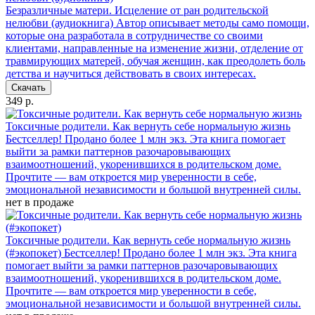
Безразличные матери. Исцеление от ран родительской
нелюбви (аудиокнига)
Автор описывает методы само помощи,
которые она разработала в сотрудничестве со своими
клиентами, направленные на изменение жизни, отделение от
травмирующих матерей, обучая женщин, как преодолеть боль
детства и научиться действовать в своих интересах.
Скачать
349 р.
Токсичные родители. Как вернуть себе нормальную жизнь
Бестселлер! Продано более 1 млн экз. Эта книга помогает
выйти за рамки паттернов разочаровывающих
взаимоотношений, укоренившихся в родительском доме.
Прочтите — вам откроется мир уверенности в себе,
эмоциональной независимости и большой внутренней силы.
нет в продаже
Токсичные родители. Как вернуть себе нормальную жизнь
(#экопокет)
Бестселлер! Продано более 1 млн экз. Эта книга
помогает выйти за рамки паттернов разочаровывающих
взаимоотношений, укоренившихся в родительском доме.
Прочтите — вам откроется мир уверенности в себе,
эмоциональной независимости и большой внутренней силы.