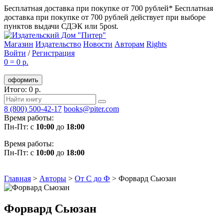
Бесплатная доставка при покупке от 700 рублей*
Бесплатная
доставка при покупке от 700 рублей действует при выборе
пунктов выдачи СДЭК или 5post.
Магазин
Издательство
Новости
Авторам
Rights
Войти
/
Регистрация
0
=
0 р.
оформить
Итого: 0 р.
8 (800) 500-42-17
books@piter.com
Время работы:
Пн-Пт: с
10:00
до
18:00
Время работы:
Пн-Пт: с
10:00
до
18:00
Главная
>
Авторы
>
От С до Ф
>
Форвард Сьюзан
Форвард Сьюзан