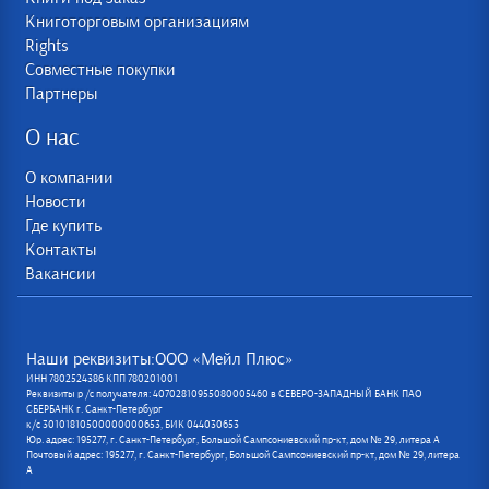
Книготорговым организациям
Rights
Совместные покупки
Партнеры
О нас
О компании
Новости
Где купить
Контакты
Вакансии
Наши реквизиты:ООО «Мейл Плюс»
ИНН 7802524386 КПП 780201001
Реквизиты р /с получателя: 40702810955080005460 в СЕВЕРО-ЗАПАДНЫЙ БАНК ПАО
СБЕРБАНК г. Санкт-Петербург
к/с 30101810500000000653, БИК 044030653
Юр. адрес: 195277, г. Санкт-Петербург, Большой Сампсониевский пр-кт, дом № 29, литера А
Почтовый адрес: 195277, г. Санкт-Петербург, Большой Сампсониевский пр-кт, дом № 29, литера
А