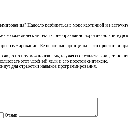
аммирования? Надоело разбираться в море хаотичной и нестру
жные академические тексты, неоправданно дорогие онлайн-курс
в программировании. Ее основные принципы – это простота и пр
 какую пользу можно извлечь, изучая его; узнаете, как установит
льзовать этот удобный язык и его простой синтаксис.
ойдут для отработки навыков программирования.
Отзыв