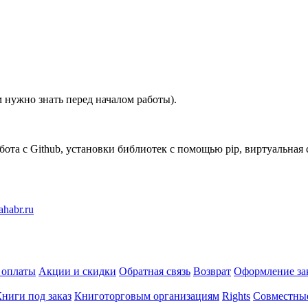
м нужно знать перед началом работы).
та с Github, установки библиотек с помощью pip, виртуальная 
 оплаты
Акции и скидки
Обратная связь
Возврат
Оформление за
ниги под заказ
Книготорговым организациям
Rights
Совместны