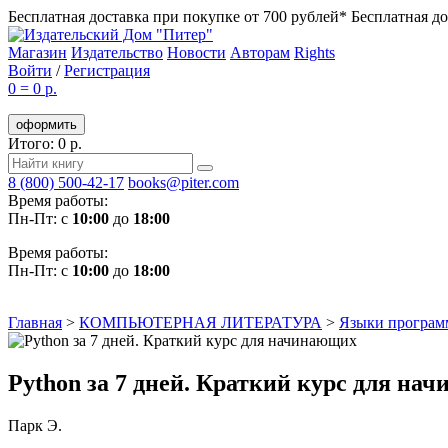
Бесплатная доставка при покупке от 700 рублей*
Бесплатная до
Магазин
Издательство
Новости
Авторам
Rights
Войти
/
Регистрация
0
=
0 р.
оформить
Итого: 0 р.
8 (800) 500-42-17
books@piter.com
Время работы:
Пн-Пт: с
10:00
до
18:00
Время работы:
Пн-Пт: с
10:00
до
18:00
Главная
>
КОМПЬЮТЕРНАЯ ЛИТЕРАТУРА
>
Языки програм
Python за 7 дней. Краткий курс для на
Парк Э.