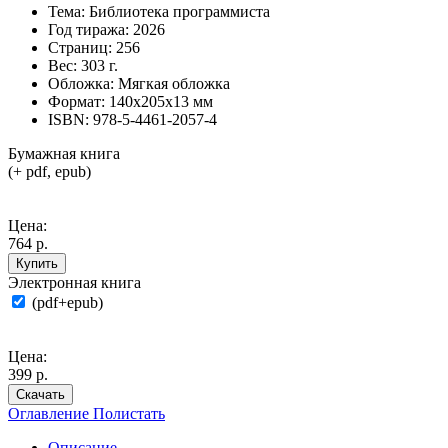
Тема:
Библиотека программиста
Год тиража:
2026
Страниц:
256
Вес:
303 г.
Обложка:
Мягкая обложка
Формат:
140х205х13 мм
ISBN:
978-5-4461-2057-4
Бумажная книга
(+ pdf, epub)
Цена:
764 р.
Купить
Электронная книга
(pdf+epub)
Цена:
399 р.
Скачать
Оглавление
Полистать
Описание