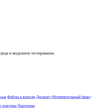
среда и модульное тестирование.
каза
Файлы к книгам
Дисконт (Незначительный брак)
е покупки
Партнеры