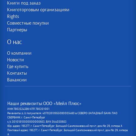
Книги под заказ
Книготорговым организациям
Rights
Совместные покупки
Партнеры
О нас
О компании
Новости
Где купить
Контакты
Вакансии
Наши реквизиты:ООО «Мейл Плюс»
ИНН 7802524386 КПП 780201001
Реквизиты р /с получателя: 40702810955080005460 в СЕВЕРО-ЗАПАДНЫЙ БАНК ПАО
СБЕРБАНК г. Санкт-Петербург
к/с 30101810500000000653, БИК 044030653
Юр. адрес: 195277, г. Санкт-Петербург, Большой Сампсониевский пр-кт, дом № 29, литера А
Почтовый адрес: 195277, г. Санкт-Петербург, Большой Сампсониевский пр-кт, дом № 29, литера
А