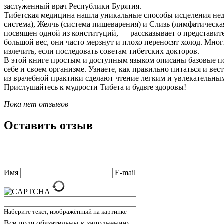
заслуженный врач Республики Бурятия.
Тибетская медицина нашла уникальные способы исцеления нед
система), Желчь (система пищеварения) и Слизь (лимфатическа
посвящен одной из конституций, — рассказывает о представит
большой вес, они часто мерзнут и плохо переносят холод. Мно
излечить, если последовать советам тибетских докторов.
В этой книге простым и доступным языком описаны базовые по
себе и своем организме. Узнаете, как правильно питаться и ве
из врачебной практики сделают чтение легким и увлекательны
Прислушайтесь к мудрости Тибета и будьте здоровы!
Пока нет отзывов
Оставить отзыв
Имя
E-mail
Наберите текст, изображённый на картинке
Все поля обязательны к заполнению