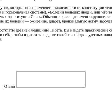
угов, которые она применяет в зависимости от конституции че
я и гормональная системы). «Болезни больших людей, или Что та
елях конституции Слизь. Обычно такие люди имеют крупное тел
гие их болезни — ожирение, диабет, бронхиальную астму, забол
стулаты древней медицины Тибета. Вы найдете практические со
сти себя, чтобы взрастить на древе своей жизни два чудесных п
м.
Отзыв