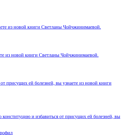
наете из новой книги Светланы Чойчжинимаевой.
аете из новой книги Светланы Чойчжинимаевой.
 от присущих ей болезней, вы узнаете из новой книги
ю конституцию и избавиться от присущих ей болезней, вы