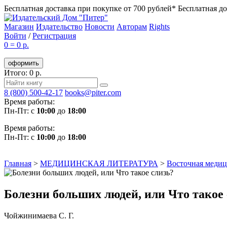
Бесплатная доставка при покупке от 700 рублей*
Бесплатная до
Магазин
Издательство
Новости
Авторам
Rights
Войти
/
Регистрация
0
=
0 р.
оформить
Итого: 0 р.
8 (800) 500-42-17
books@piter.com
Время работы:
Пн-Пт: с
10:00
до
18:00
Время работы:
Пн-Пт: с
10:00
до
18:00
Главная
>
МЕДИЦИНСКАЯ ЛИТЕРАТУРА
>
Восточная меди
Болезни больших людей, или Что такое
Чойжинимаева С. Г.