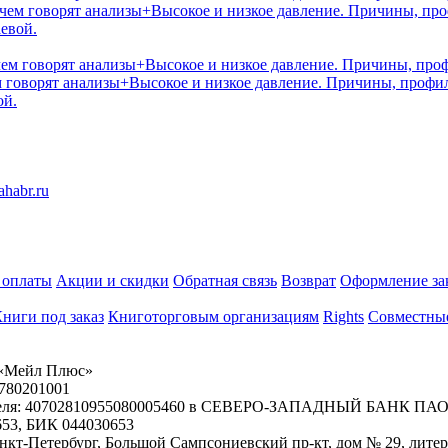
 чем говорят анализы+Высокое и низкое давление. Причины, пр
евой.
м говорят анализы+Высокое и низкое давление. Причины, профи
ой.
 оплаты
Акции и скидки
Обратная связь
Возврат
Оформление за
ниги под заказ
Книготорговым организациям
Rights
Совместны
«Мейл Плюс»
780201001
ателя: 40702810955080005460 в СЕВЕРО-ЗАПАДНЫЙ БАНК ПАО
653, БИК 044030653
Санкт-Петербург, Большой Сампсониевский пр-кт, дом № 29, лите