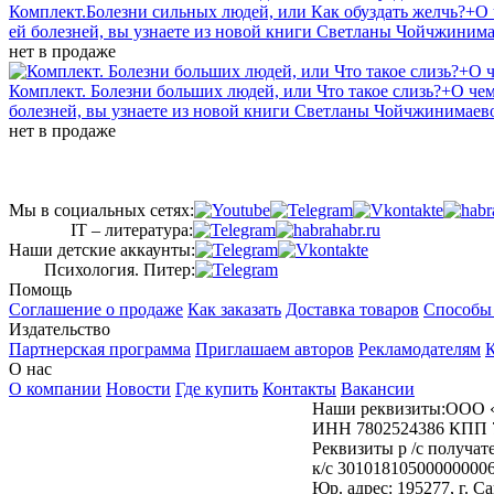
Комплект.Болезни сильных людей, или Как обуздать желчь?+О
ей болезней, вы узнаете из новой книги Светланы Чойчжинима
нет в продаже
Комплект. Болезни больших людей, или Что такое слизь?+О че
болезней, вы узнаете из новой книги Светланы Чойчжинимаев
нет в продаже
Мы в социальных сетях:
IT – литература:
Наши детские аккаунты:
Психология. Питер:
Помощь
Соглашение о продаже
Как заказать
Доставка товаров
Способы
Издательство
Партнерская программа
Приглашаем авторов
Рекламодателям
К
О нас
О компании
Новости
Где купить
Контакты
Вакансии
Наши реквизиты:ООО 
ИНН 7802524386 КПП 
Реквизиты р /с получ
к/с 30101810500000000
Юр. адрес: 195277, г. 