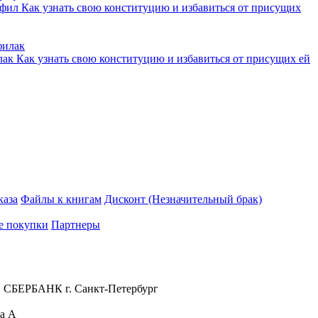
офил
Как узнать свою конституцию и избавиться от присущих
лак
Как узнать свою конституцию и избавиться от присущих ей
каза
Файлы к книгам
Дисконт (Незначительный брак)
е покупки
Партнеры
 СБЕРБАНК г. Санкт-Петербург
ра А