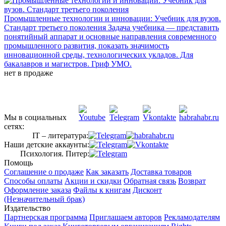
Промышленные технологии и инновации: Учебник для вузов.
Стандарт третьего поколения
Задача учебника — представить
понятийный аппарат и основные направления современного
промышленного развития, показать значимость
инновационной среды, технологических укладов. Для
бакалавров и магистров. Гриф УМО.
нет в продаже
Мы в социальных
сетях:
IT – литература:
Наши детские аккаунты:
Психология. Питер:
Помощь
Соглашение о продаже
Как заказать
Доставка товаров
Способы оплаты
Акции и скидки
Обратная связь
Возврат
Оформление заказа
Файлы к книгам
Дисконт
(Незначительный брак)
Издательство
Партнерская программа
Приглашаем авторов
Рекламодателям