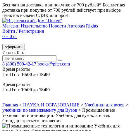
Бесплатная доставка при покупке от 700 рублей*
Бесплатная
доставка при покупке от 700 рублей действует при выборе
пунктов выдачи СДЭК или 5post.
Магазин
Издательство
Новости
Авторам
Rights
Войти
/
Регистрация
0
=
0 р.
оформить
Итого: 0 р.
8 (800) 500-42-17
books@piter.com
Время работы:
Пн-Пт: с
10:00
до
18:00
Время работы:
Пн-Пт: с
10:00
до
18:00
Главная
>
НАУКА И ОБРАЗОВАНИЕ
>
Учебники для вузов
>
учебники по менеджменту для Вузов
>
Промышленные
технологии и инновации: Учебник для вузов. 2-е изд.
Стандарт третьего поколения