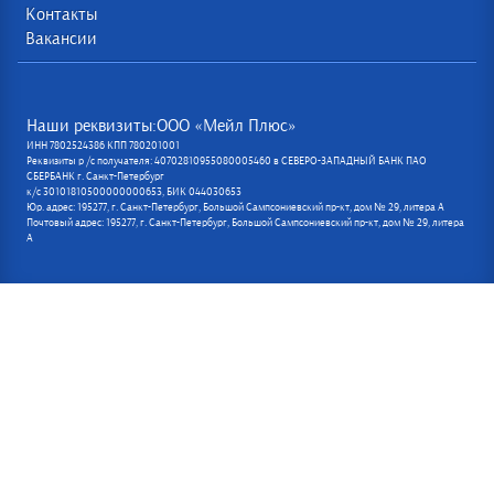
Контакты
Вакансии
Наши реквизиты:ООО «Мейл Плюс»
ИНН 7802524386 КПП 780201001
Реквизиты р /с получателя: 40702810955080005460 в СЕВЕРО-ЗАПАДНЫЙ БАНК ПАО
СБЕРБАНК г. Санкт-Петербург
к/с 30101810500000000653, БИК 044030653
Юр. адрес: 195277, г. Санкт-Петербург, Большой Сампсониевский пр-кт, дом № 29, литера А
Почтовый адрес: 195277, г. Санкт-Петербург, Большой Сампсониевский пр-кт, дом № 29, литера
А