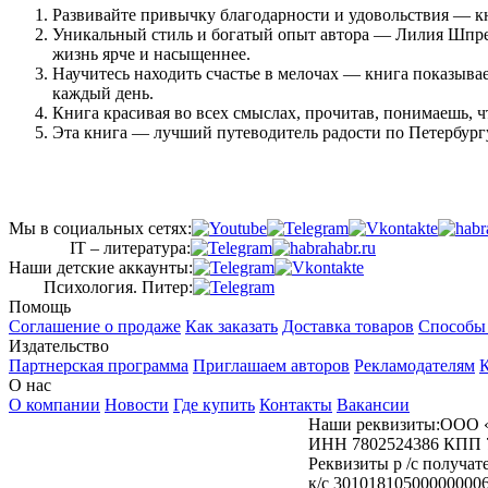
Развивайте привычку благодарности и удовольствия — кн
Уникальный стиль и богатый опыт автора — Лилия Шпрен
жизнь ярче и насыщеннее.
Научитесь находить счастье в мелочах — книга показыва
каждый день.
Книга красивая во всех смыслах, прочитав, понимаешь, 
Эта книга — лучший путеводитель радости по Петербург
Мы в социальных сетях:
IT – литература:
Наши детские аккаунты:
Психология. Питер:
Помощь
Соглашение о продаже
Как заказать
Доставка товаров
Способы
Издательство
Партнерская программа
Приглашаем авторов
Рекламодателям
К
О нас
О компании
Новости
Где купить
Контакты
Вакансии
Наши реквизиты:ООО 
ИНН 7802524386 КПП 
Реквизиты р /с получ
к/с 30101810500000000