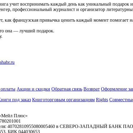
ига учит воспринимать каждый день как уникальный подарок и 
гер, профессиональный журналист и организатор литературных 
ет, как французская привычка ценить каждый момент помогает н
что она — лучший подарок.
у.
 оплаты
Акции и скидки
Обратная связь
Возврат
Оформление за
ниги под заказ
Книготорговым организациям
Rights
Совместны
«Мейл Плюс»
780201001
ателя: 40702810955080005460 в СЕВЕРО-ЗАПАДНЫЙ БАНК ПАО
653, БИК 044030653