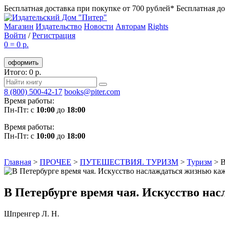
Бесплатная доставка при покупке от 700 рублей*
Бесплатная до
Магазин
Издательство
Новости
Авторам
Rights
Войти
/
Регистрация
0
=
0 р.
оформить
Итого: 0 р.
8 (800) 500-42-17
books@piter.com
Время работы:
Пн-Пт: с
10:00
до
18:00
Время работы:
Пн-Пт: с
10:00
до
18:00
Главная
>
ПРОЧЕЕ
>
ПУТЕШЕСТВИЯ. ТУРИЗМ
>
Туризм
>
В
В Петербурге время чая. Искусство на
Шпренгер Л. Н.