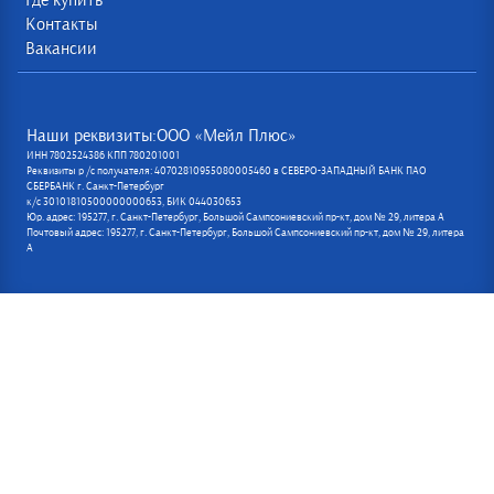
Где купить
Контакты
Вакансии
Наши реквизиты:ООО «Мейл Плюс»
ИНН 7802524386 КПП 780201001
Реквизиты р /с получателя: 40702810955080005460 в СЕВЕРО-ЗАПАДНЫЙ БАНК ПАО
СБЕРБАНК г. Санкт-Петербург
к/с 30101810500000000653, БИК 044030653
Юр. адрес: 195277, г. Санкт-Петербург, Большой Сампсониевский пр-кт, дом № 29, литера А
Почтовый адрес: 195277, г. Санкт-Петербург, Большой Сампсониевский пр-кт, дом № 29, литера
А