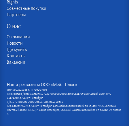
Rights
Совместные покупки
Партнеры
О нас
О компании
Новости
Где купить
Контакты
Вакансии
Наши реквизиты:ООО «Мейл Плюс»
ИНН 7802524386 КПП 780201001
Реквизиты р /с получателя: 40702810955080005460 в СЕВЕРО-ЗАПАДНЫЙ БАНК ПАО
СБЕРБАНК г. Санкт-Петербург
к/с 30101810500000000653, БИК 044030653
Юр. адрес: 195277, г. Санкт-Петербург, Большой Сампсониевский пр-кт, дом № 29, литера А
Почтовый адрес: 195277, г. Санкт-Петербург, Большой Сампсониевский пр-кт, дом № 29, литера
А