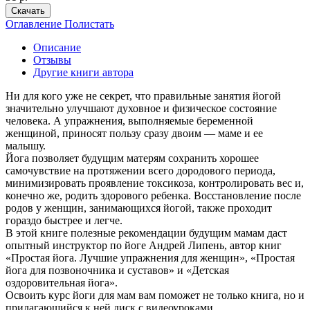
Скачать
Оглавление
Полистать
Описание
Отзывы
Другие книги автора
Ни для кого уже не секрет, что правильные занятия йогой
значительно улучшают духовное и физическое состояние
человека. А упражнения, выполняемые беременной
женщиной, приносят пользу сразу двоим — маме и ее
малышу.
Йога позволяет будущим матерям сохранить хорошее
самочувствие на протяжении всего дородового периода,
минимизировать проявление токсикоза, контролировать вес и,
конечно же, родить здорового ребенка. Восстановление после
родов у женщин, занимающихся йогой, также проходит
гораздо быстрее и легче.
В этой книге полезные рекомендации будущим мамам даст
опытный инструктор по йоге Андрей Липень, автор книг
«Простая йога. Лучшие упражнения для женщин», «Простая
йога для позвоночника и суставов» и «Детская
оздоровительная йога».
Освоить курс йоги для мам вам поможет не только книга, но и
прилагающийся к ней диск с видеоуроками.