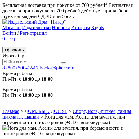
Бесплатная доставка при покупке от 700 рублей*
Бесплатная
доставка при покупке от 700 рублей действует при выборе
пунктов выдачи СДЭК или 5post.
Магазин
Издательство
Новости
Авторам
Rights
Войти
/
Регистрация
0
=
0 р.
оформить
Итого: 0 р.
8 (800) 500-42-17
books@piter.com
Время работы:
Пн-Пт: с
10:00
до
18:00
Время работы:
Пн-Пт: с
10:00
до
18:00
Главная
>
ДОМ. БЫТ. ДОСУГ
>
Спорт, йога, фитнес, танцы,
шахматы, шашки
>
Йога для мам. Асаны для зачатия, при
беременности и после родов (+CD с видеокурсом)