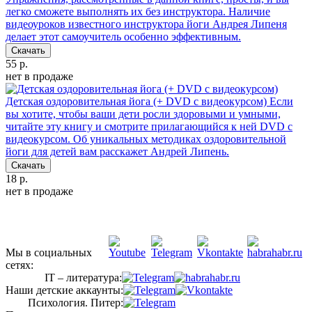
легко сможете выполнять их без инструктора. Наличие
видеоуроков известного инструктора йоги Андрея Липеня
делает этот самоучитель особенно эффективным.
Скачать
55 р.
нет в продаже
Детская оздоровительная йога (+ DVD с видеокурсом)
Если
вы хотите, чтобы ваши дети росли здоровыми и умными,
читайте эту книгу и смотрите прилагающийся к ней DVD с
видеокурсом. Об уникальных методиках оздоровительной
йоги для детей вам расскажет Андрей Липень.
Скачать
18 р.
нет в продаже
Мы в социальных
сетях:
IT – литература:
Наши детские аккаунты:
Психология. Питер: