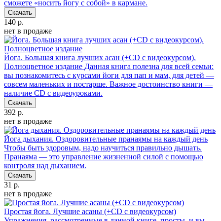
сможете «носить йогу с собой» в кармане.
Скачать
140 р.
нет в продаже
Йога. Большая книга лучших асан (+СD с видеокурсом).
Полноцветное издание
Данная книга полезна для всей семьи:
вы познакомитесь с курсами йоги для пап и мам, для детей —
совсем маленьких и постарше. Важное достоинство книги —
наличие СD с видеоуроками.
Скачать
392 р.
нет в продаже
Йога дыхания. Оздоровительные пранаямы на каждый день
Чтобы быть здоровым, надо научиться правильно дышать.
Пранаяма — это управление жизненной силой с помощью
контроля над дыханием.
Скачать
31 р.
нет в продаже
Простая йога. Лучшие асаны (+CD с видеокурсом)
Упражнения, рассмотренные в данной книге, просты, и вы