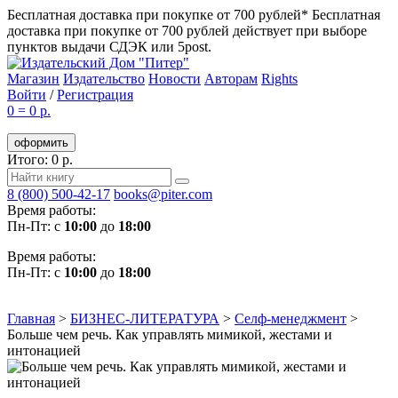
Бесплатная доставка при покупке от 700 рублей*
Бесплатная
доставка при покупке от 700 рублей действует при выборе
пунктов выдачи СДЭК или 5post.
Магазин
Издательство
Новости
Авторам
Rights
Войти
/
Регистрация
0
=
0 р.
оформить
Итого: 0 р.
8 (800) 500-42-17
books@piter.com
Время работы:
Пн-Пт: с
10:00
до
18:00
Время работы:
Пн-Пт: с
10:00
до
18:00
Главная
>
БИЗНЕС-ЛИТЕРАТУРА
>
Селф-менеджмент
>
Больше чем речь. Как управлять мимикой, жестами и
интонацией