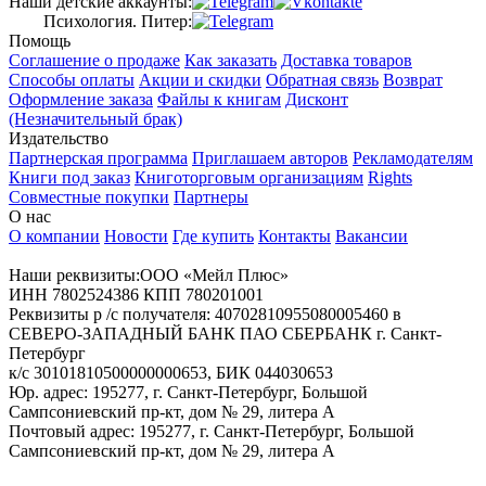
Наши детские аккаунты:
Психология. Питер:
Помощь
Соглашение о продаже
Как заказать
Доставка товаров
Способы оплаты
Акции и скидки
Обратная связь
Возврат
Оформление заказа
Файлы к книгам
Дисконт
(Незначительный брак)
Издательство
Партнерская программа
Приглашаем авторов
Рекламодателям
Книги под заказ
Книготорговым организациям
Rights
Совместные покупки
Партнеры
О нас
О компании
Новости
Где купить
Контакты
Вакансии
Наши реквизиты:ООО «Мейл Плюс»
ИНН 7802524386 КПП 780201001
Реквизиты р /с получателя: 40702810955080005460 в
СЕВЕРО-ЗАПАДНЫЙ БАНК ПАО СБЕРБАНК г. Санкт-
Петербург
к/с 30101810500000000653, БИК 044030653
Юр. адрес: 195277, г. Санкт-Петербург, Большой
Сампсониевский пр-кт, дом № 29, литера А
Почтовый адрес: 195277, г. Санкт-Петербург, Большой
Сампсониевский пр-кт, дом № 29, литера А