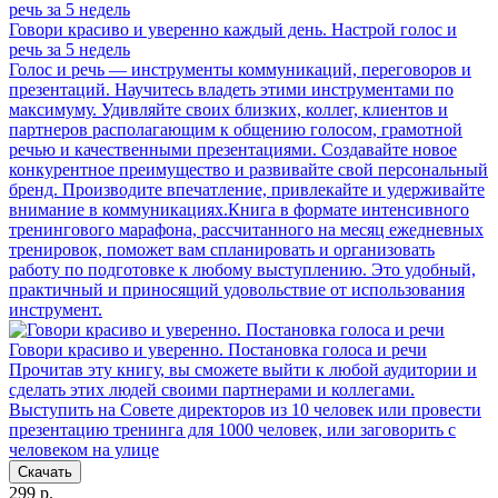
Говори красиво и уверенно каждый день. Настрой голос и
речь за 5 недель
Голос и речь — инструменты коммуникаций, переговоров и
презентаций. Научитесь владеть этими инструментами по
максимуму. Удивляйте своих близких, коллег, клиентов и
партнеров располагающим к общению голосом, грамотной
речью и качественными презентациями. Создавайте новое
конкурентное преимущество и развивайте свой персональный
бренд. Производите впечатление, привлекайте и удерживайте
внимание в коммуникациях.Книга в формате интенсивного
тренингового марафона, рассчитанного на месяц ежедневных
тренировок, поможет вам спланировать и организовать
работу по подготовке к любому выступлению. Это удобный,
практичный и приносящий удовольствие от использования
инструмент.
Говори красиво и уверенно. Постановка голоса и речи
Прочитав эту книгу, вы сможете выйти к любой аудитории и
сделать этих людей своими партнерами и коллегами.
Выступить на Совете директоров из 10 человек или провести
презентацию тренинга для 1000 человек, или заговорить с
человеком на улице
Скачать
299 р.