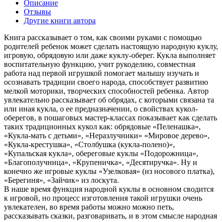
Описание
Отзывы
Другие книги автора
Книга рассказывает о том, как своими руками с помощью
родителей ребенок может сделать настоящую народную куклу,
игровую, обрядовую или даже куклу-оберег. Кукла выполняет
воспитательную функцию, учит рукоделию, совместная
работа над первой игрушкой помогает малышу изучать и
осознавать традиции своего народа, способствует развитию
мелкой моторики, творческих способностей ребенка. Автор
увлекательно рассказывает об обрядах, с которыми связана та
или иная кукла, о ее предназначении, о свойствах кукол-
оберегов, в пошаговых мастер-классах показывает как сделать
таких традиционных кукол как: обрядовые «Пеленашка»,
«Кукла-мать с детьми», «Неразлучники» «Мировое дерево»,
«Кукла-крестушка», «Столбушка (кукла-полено)»,
«Купальская кукла», обереговые куклы «Подорожница»,
«Благополучница», «Крупеничка», «Десятиручка». Ну и
конечно же игровые куклы «Узелковая» (из носового платка),
«Берегиня», «Зайчик» из лоскута.
В наше время функция народной куклы в основном сводится
к игровой, но процесс изготовления такой игрушки очень
увлекателен, во время работы можно можно петь,
рассказывать сказки, разговаривать, и в этом смысле народная