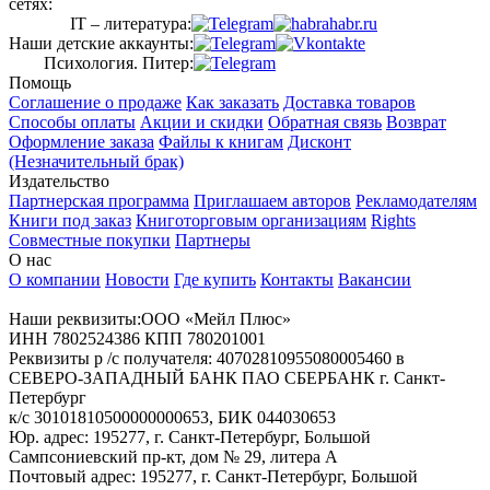
сетях:
IT – литература:
Наши детские аккаунты:
Психология. Питер:
Помощь
Соглашение о продаже
Как заказать
Доставка товаров
Способы оплаты
Акции и скидки
Обратная связь
Возврат
Оформление заказа
Файлы к книгам
Дисконт
(Незначительный брак)
Издательство
Партнерская программа
Приглашаем авторов
Рекламодателям
Книги под заказ
Книготорговым организациям
Rights
Совместные покупки
Партнеры
О нас
О компании
Новости
Где купить
Контакты
Вакансии
Наши реквизиты:ООО «Мейл Плюс»
ИНН 7802524386 КПП 780201001
Реквизиты р /с получателя: 40702810955080005460 в
СЕВЕРО-ЗАПАДНЫЙ БАНК ПАО СБЕРБАНК г. Санкт-
Петербург
к/с 30101810500000000653, БИК 044030653
Юр. адрес: 195277, г. Санкт-Петербург, Большой
Сампсониевский пр-кт, дом № 29, литера А
Почтовый адрес: 195277, г. Санкт-Петербург, Большой