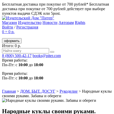
Бесплатная доставка при покупке от 700 рублей*
Бесплатная
доставка при покупке от 700 рублей действует при выборе
пунктов выдачи СДЭК или 5post.
Магазин
Издательство
Новости
Авторам
Rights
Войти
/
Регистрация
0
=
0 р.
оформить
Итого: 0 р.
8 (800) 500-42-17
books@piter.com
Время работы:
Пн-Пт: с
10:00
до
18:00
Время работы:
Пн-Пт: с
10:00
до
18:00
Главная
>
ДОМ. БЫТ. ДОСУГ
>
Рукоделие
>
Народные куклы
своими руками. Забавы и обереги
Народные куклы своими руками.