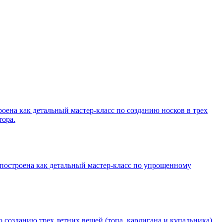
ена как детальный мастер-класс по созданию носков в трех
тора.
построена как детальный мастер-класс по упрощенному
созданию трех летних вещей (топа, кардигана и купальника),