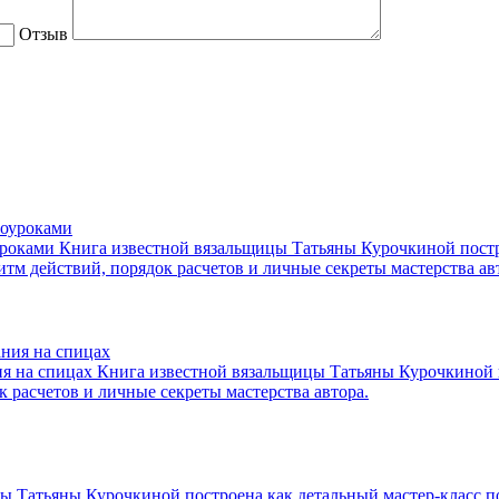
Отзыв
уроками
Книга известной вязальщицы Татьяны Курочкиной постро
тм действий, порядок расчетов и личные секреты мастерства ав
я на спицах
Книга известной вязальщицы Татьяны Курочкиной 
 расчетов и личные секреты мастерства автора.
 Татьяны Курочкиной построена как детальный мастер-класс по 