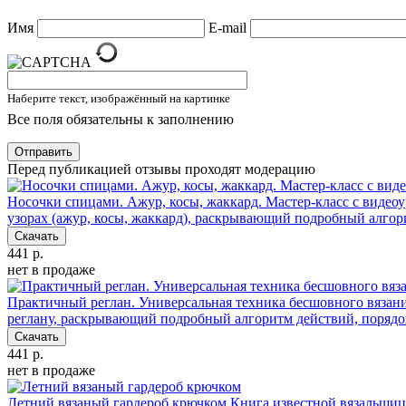
Имя
E-mail
Наберите текст, изображённый на картинке
Все поля обязательны к заполнению
Отправить
Перед публикацией отзывы проходят модерацию
Носочки спицами. Ажур, косы, жаккард. Мастер-класс с видео
узорах (ажур, косы, жаккард), раскрывающий подробный алгори
Скачать
441 р.
нет в продаже
Практичный реглан. Универсальная техника бесшовного вязани
реглану, раскрывающий подробный алгоритм действий, порядок
Скачать
441 р.
нет в продаже
Летний вязаный гардероб крючком
Книга известной вязальщицы