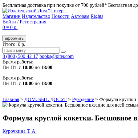
Бесплатная доставка при покупке от 700 рублей*
Бесплатная до
Магазин
Издательство
Новости
Авторам
Rights
Войти
/
Регистрация
0
=
0 р.
оформить
Итого: 0 р.
8 (800) 500-42-17
books@piter.com
Время работы:
Пн-Пт: с
10:00
до
18:00
Время работы:
Пн-Пт: с
10:00
до
18:00
Главная
>
ДОМ. БЫТ. ДОСУГ
>
Рукоделие
>
Формула круглой 
Формула круглой кокетки. Бесшовное в
Курочкина Т. А.