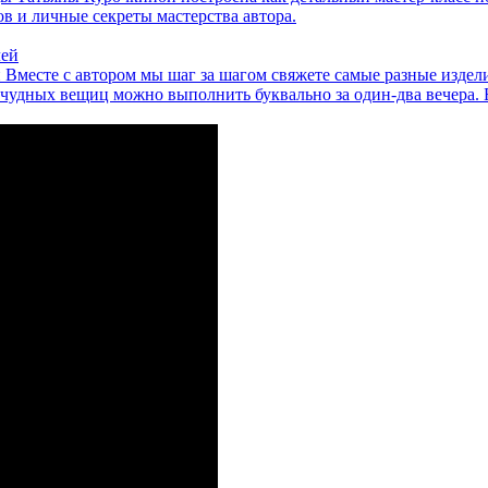
 и личные секреты мастерства автора.
й
Вместе с автором мы шаг за шагом свяжете самые разные изде
 чудных вещиц можно выполнить буквально за один-два вечера. 