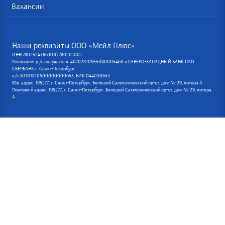
Вакансии
Наши реквизиты:ООО «Мейл Плюс»
ИНН 7802524386 КПП 780201001
Реквизиты р /с получателя: 40702810955080005460 в СЕВЕРО-ЗАПАДНЫЙ БАНК ПАО
СБЕРБАНК г. Санкт-Петербург
к/с 30101810500000000653, БИК 044030653
Юр. адрес: 195277, г. Санкт-Петербург, Большой Сампсониевский пр-кт, дом № 29, литера А
Почтовый адрес: 195277, г. Санкт-Петербург, Большой Сампсониевский пр-кт, дом № 29, литера
А