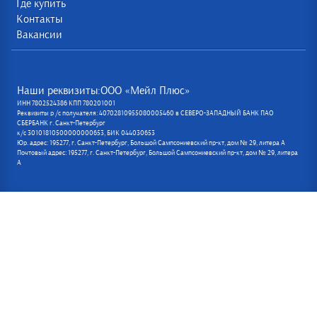
Где купить
Контакты
Вакансии
Наши реквизиты:ООО «Мейл Плюс»
ИНН 7802524386 КПП 780201001
Реквизиты р /с получателя: 40702810955080005460 в СЕВЕРО-ЗАПАДНЫЙ БАНК ПАО
СБЕРБАНК г. Санкт-Петербург
к/с 30101810500000000653, БИК 044030653
Юр. адрес: 195277, г. Санкт-Петербург, Большой Сампсониевский пр-кт, дом № 29, литера А
Почтовый адрес: 195277, г. Санкт-Петербург, Большой Сампсониевский пр-кт, дом № 29, литера
А