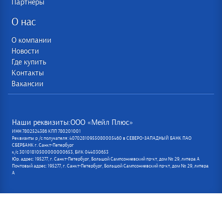
Партнеры
О нас
О компании
Новости
Где купить
Контакты
Вакансии
Наши реквизиты:ООО «Мейл Плюс»
ИНН 7802524386 КПП 780201001
Реквизиты р /с получателя: 40702810955080005460 в СЕВЕРО-ЗАПАДНЫЙ БАНК ПАО
СБЕРБАНК г. Санкт-Петербург
к/с 30101810500000000653, БИК 044030653
Юр. адрес: 195277, г. Санкт-Петербург, Большой Сампсониевский пр-кт, дом № 29, литера А
Почтовый адрес: 195277, г. Санкт-Петербург, Большой Сампсониевский пр-кт, дом № 29, литера
А