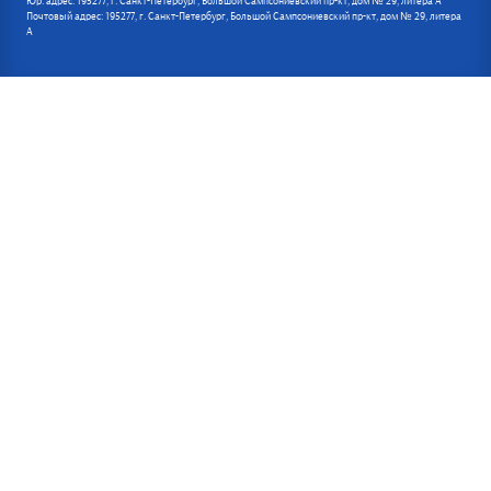
Юр. адрес: 195277, г. Санкт-Петербург, Большой Сампсониевский пр-кт, дом № 29, литера А
Почтовый адрес: 195277, г. Санкт-Петербург, Большой Сампсониевский пр-кт, дом № 29, литера
А