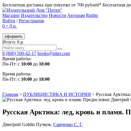
Бесплатная доставка при покупке от 700 рублей*
Бесплатная до
Магазин
Издательство
Новости
Авторам
Rights
Войти
/
Регистрация
0
=
0 р.
оформить
Итого: 0 р.
8 (800) 500-42-17
books@piter.com
Время работы:
Пн-Пт: с
10:00
до
18:00
Время работы:
Пн-Пт: с
10:00
до
18:00
Главная
>
ПУБЛИЦИСТИКА И ИСТОРИЯ
>
Русская Арктика
Русская Арктика: лед, кровь и пламя
Дмитрий Goblin Пучков
,
Самченко С. Г.