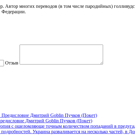
ер. Автор многих переводов (в том числе пародийных) голливуд
й Федерации.
Отзыв
редисловие Дмитрий Goblin Пучков (Покет)
пия с ошеломляюще точным количеством попаданий в предугадан
одробностей. Украина разваливается на несколько частей, в До