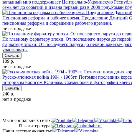
западный мир поддерживает Центрально-Украинскую Республик
семь лет до событий и издана первый раз в 2008 году.Роман 
Пенсионная реформа и рабочее время. Предисловие Дмитрий 
пенсионная реформа и сокращение рабочего времени.
нет в продаже
По главному фарватеру эпохи. От последнего паруса до перв
фарватеру эпохи. От последнего паруса до первой ракеты» расс
участвовать.
Скачать
109 р.
нет в продаже
Русско-японская война 1904 - 1905гг. Потомки последних ко
историком Борисом Юлиным. Схемы боев и фотографии крейсе
Скачать
240 р.
нет в продаже
Мы в социальных сетях:
IT – литература:
Наши детские аккаунты: