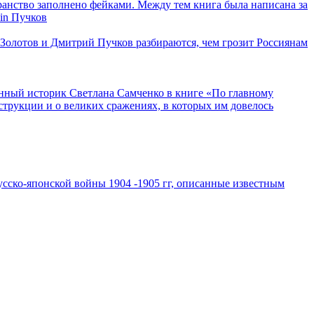
анство заполнено фейками. Между тем книга была написана за
in Пучков
Золотов и Дмитрий Пучков разбираются, чем грозит Россиянам
нный историк Светлана Самченко в книге «По главному
нструкции и о великих сражениях, в которых им довелось
усско-японской войны 1904 -1905 гг, описанные известным