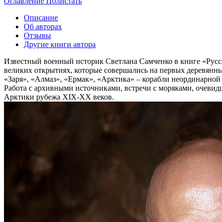
Оглавление
Полистать
Описание
Об авторах
Отзывы
Другие книги автора
Известный военный историк Светлана Самченко в книге «Русска
великих открытиях, которые совершались на первых деревянных
«Заря», «Алмаз», «Ермак», «Арктика» – корабли неординарной
Работа с архивными источниками, встречи с моряками, очевид
Арктики рубежа XIX-XX веков.