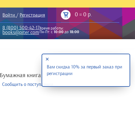
0
=
0 р.
Войти
/
Регистрация
8 (800) 500-42-17
Время работы:
books@piter.com
Пн-Пт: с
10:00
до
18:00
✕
Вам скидка 10% за первый заказ при
регистрации
Бумажная книга
Сообщить о поступлении