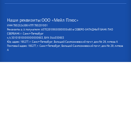
Наши реквизиты:ООО «Мейл Плюс»
ИНН 7802524386 КПП 780201001
Реквизиты р /с получателя: 40702810955080005460 в СЕВЕРО-ЗАПАДНЫЙ БАНК ПАО
СБЕРБАНК г. Санкт-Петербург
к/с 30101810500000000653, БИК 044030653
Юр. адрес: 195277, г. Санкт-Петербург, Большой Сампсониевский пр-кт, дом № 29, литера А
Почтовый адрес: 195277, г. Санкт-Петербург, Большой Сампсониевский пр-кт, дом № 29, литера
А