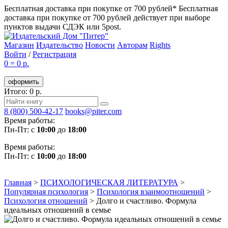
Бесплатная доставка при покупке от 700 рублей*
Бесплатная
доставка при покупке от 700 рублей действует при выборе
пунктов выдачи СДЭК или 5post.
Магазин
Издательство
Новости
Авторам
Rights
Войти
/
Регистрация
0
=
0 р.
оформить
Итого: 0 р.
8 (800) 500-42-17
books@piter.com
Время работы:
Пн-Пт: с
10:00
до
18:00
Время работы:
Пн-Пт: с
10:00
до
18:00
Главная
>
ПСИХОЛОГИЧЕСКАЯ ЛИТЕРАТУРА
>
Популярная психология
>
Психология взаимоотношений
>
Психология отношений
>
Долго и счастливо. Формула
идеальных отношений в семье