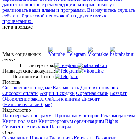
даются конкретные рекомендации, которые помогут
реализовать ваши планы и программы. Вы научитесь слушать
себя и найдете свой непохожий на другие путь к
процветанию.
нет в продаже
Мы в социальных
сетях:
IT – литература:
Наши детские аккаунты:
Психология. Питер:
Помощь
Соглашение о продаже
Как заказать
Доставка товаров
Способы оплаты
Акции и скидки
Обратная связь
Возврат
Оформление заказа
Файлы к книгам
Дисконт
(Незначительный брак)
Издательство
Партнерская программа
Приглашаем авторов
Рекламодателям
Книги под заказ
Книготорговым организациям
Rights
Совместные покупки
Партнеры
О нас
О компании
Новости
Где купить
Контакты
Вакансии