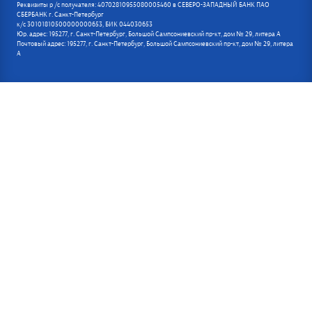
Реквизиты р /с получателя: 40702810955080005460 в СЕВЕРО-ЗАПАДНЫЙ БАНК ПАО
СБЕРБАНК г. Санкт-Петербург
к/с 30101810500000000653, БИК 044030653
Юр. адрес: 195277, г. Санкт-Петербург, Большой Сампсониевский пр-кт, дом № 29, литера А
Почтовый адрес: 195277, г. Санкт-Петербург, Большой Сампсониевский пр-кт, дом № 29, литера
А