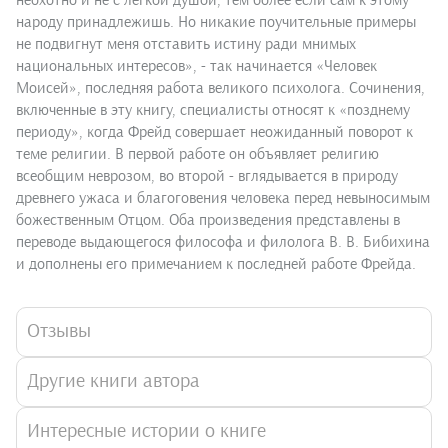
неохотно и не с легкой душой, тем более если сам к этому
народу принадлежишь. Но никакие поучительные примеры
не подвигнут меня отставить истину ради мнимых
национальных интересов», - так начинается «Человек
Моисей», последняя работа великого психолога. Сочинения,
включенные в эту книгу, специалисты относят к «позднему
периоду», когда Фрейд совершает неожиданный поворот к
теме религии. В первой работе он объявляет религию
всеобщим неврозом, во второй - вглядывается в природу
древнего ужаса и благоговения человека перед невыносимым
божественным Отцом. Оба произведения представлены в
переводе выдающегося философа и филолога В. В. Бибихина
и дополнены его примечанием к последней работе Фрейда.
Отзывы
Другие книги автора
Интересные истории о книге