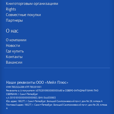
Книготорговым организациям
Rights
Совместные покупки
Партнеры
О нас
О компании
Новости
Где купить
Контакты
Вакансии
Наши реквизиты:ООО «Мейл Плюс»
ИНН 7802524386 КПП 780201001
Реквизиты р /с получателя: 40702810955080005460 в СЕВЕРО-ЗАПАДНЫЙ БАНК ПАО
СБЕРБАНК г. Санкт-Петербург
к/с 30101810500000000653, БИК 044030653
Юр. адрес: 195277, г. Санкт-Петербург, Большой Сампсониевский пр-кт, дом № 29, литера А
Почтовый адрес: 195277, г. Санкт-Петербург, Большой Сампсониевский пр-кт, дом № 29, литера
А