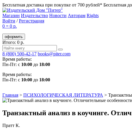
Бесплатная доставка при покупке от 700 рублей*
Бесплатная до
Магазин
Издательство
Новости
Авторам
Rights
Войти
/
Регистрация
0
=
0 р.
оформить
Итого: 0 р.
8 (800) 500-42-17
books@piter.com
Время работы:
Пн-Пт: с
10:00
до
18:00
Время работы:
Пн-Пт: с
10:00
до
18:00
Главная
>
ПСИХОЛОГИЧЕСКАЯ ЛИТЕРАТУРА
>
Транзактны
Транзактный анализ в коучинге. Отли
Пратт К.