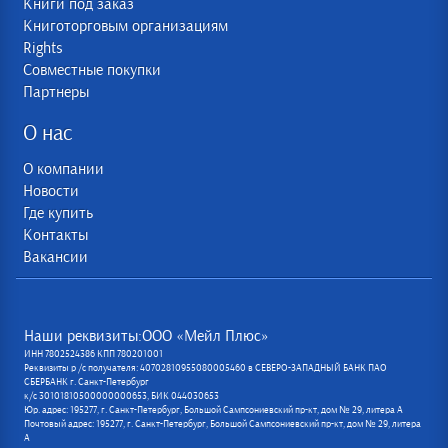
Книги под заказ
Книготорговым организациям
Rights
Совместные покупки
Партнеры
О нас
О компании
Новости
Где купить
Контакты
Вакансии
Наши реквизиты:ООО «Мейл Плюс»
ИНН 7802524386 КПП 780201001
Реквизиты р /с получателя: 40702810955080005460 в СЕВЕРО-ЗАПАДНЫЙ БАНК ПАО
СБЕРБАНК г. Санкт-Петербург
к/с 30101810500000000653, БИК 044030653
Юр. адрес: 195277, г. Санкт-Петербург, Большой Сампсониевский пр-кт, дом № 29, литера А
Почтовый адрес: 195277, г. Санкт-Петербург, Большой Сампсониевский пр-кт, дом № 29, литера
А