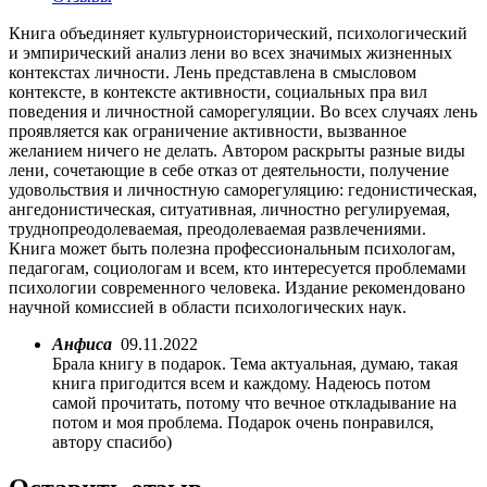
Книга объединяет культурно­исторический, психологический
и эмпирический анализ лени во всех значимых жизненных
контекстах личности. Лень представлена в смысловом
контексте, в контексте активности, социальных пра­ вил
поведения и личностной саморегуляции. Во всех случаях лень
проявляется как ограничение активности, вызванное
желанием ничего не делать. Автором раскрыты разные виды
лени, сочетающие в себе отказ от деятельности, получение
удовольствия и личностную саморегуляцию: гедонистическая,
ангедонистическая, ситуативная, личностно регулируемая,
труднопреодолеваемая, преодолеваемая развлечениями.
Книга может быть полезна профессиональным психологам,
педаго­гам, социологам и всем, кто интересуется проблемами
психологии современного человека. Издание рекомендовано
научной комиссией в области психологических наук.
Анфиса
09.11.2022
Брала книгу в подарок. Тема актуальная, думаю, такая
книга пригодится всем и каждому. Надеюсь потом
самой прочитать, потому что вечное откладывание на
потом и моя проблема. Подарок очень понравился,
автору спасибо)