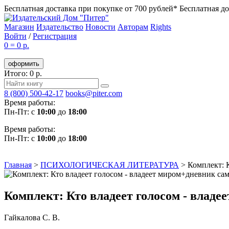
Бесплатная доставка при покупке от 700 рублей*
Бесплатная до
Магазин
Издательство
Новости
Авторам
Rights
Войти
/
Регистрация
0
=
0 р.
оформить
Итого: 0 р.
8 (800) 500-42-17
books@piter.com
Время работы:
Пн-Пт: с
10:00
до
18:00
Время работы:
Пн-Пт: с
10:00
до
18:00
Главная
>
ПСИХОЛОГИЧЕСКАЯ ЛИТЕРАТУРА
>
Комплект: 
Комплект: Кто владеет голосом - влад
Гайкалова С. В.