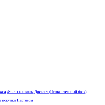
каза
Файлы к книгам
Дисконт (Незначительный брак)
е покупки
Партнеры