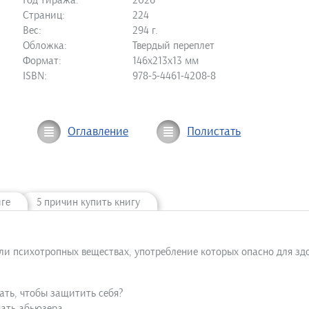
Год тиража:
2026
Страниц:
224
Вес:
294 г.
Обложка:
Твердый переплет
Формат:
146х213х13 мм
ISBN:
978-5-4461-4208-8
Оглавление
Полистать
иге
5 причин купить книгу
психотропных веществах, употребление которых опасно для здор
ать, чтобы защитить себя?
ать абьюзера.