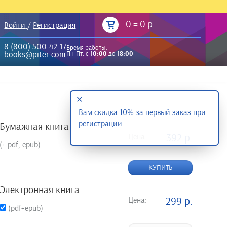
0
=
0 р.
Войти
/
Регистрация
8 (800) 500-42-17
Время работы:
books@piter.com
Пн-Пт: с
10:00
до
18:00
✕
Вам скидка 10% за первый заказ при
регистрации
Бумажная книга
Цена:
392 р.
(+ pdf, epub)
КУПИТЬ
Электронная книга
Цена:
299 р.
(pdf+epub)