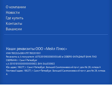
О компании
Новости
Где купить
Контакты
Вакансии
Наши реквизиты:ООО «Мейл Плюс»
ИНН 7802524386 КПП 780201001
Реквизиты р /с получателя: 40702810955080005460 в СЕВЕРО-ЗАПАДНЫЙ БАНК ПАО
СБЕРБАНК г. Санкт-Петербург
к/с 30101810500000000653, БИК 044030653
Юр. адрес: 195277, г. Санкт-Петербург, Большой Сампсониевский пр-кт, дом № 29, литера А
Почтовый адрес: 195277, г. Санкт-Петербург, Большой Сампсониевский пр-кт, дом № 29, литера
А