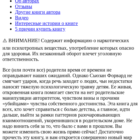
Об авторах
Отзывы
Другие книги автора
Видео
Интересные истории о книге
5 причин купить книгу
⚠️ ВНИМАНИЕ! Содержит информацию о наркотических
или психотропных веществах, употребление которых опасно
для здоровья. Их незаконный оборот влечет уголовную
ответственность.
Все (или почти все) родители время от времени не
оправдывают наших ожиданий. Однако Сьюзан Форвард не
смягчает ударов, когда речь заходит о людях, чьи недостатки
наносят тяжелую психологическую травму детям. Ее живая,
откровенная книга помогает свести на нет родительские
манипуляции авторитетом, чувством вины и прочими
«убийцами» чувства собственного достоинства. Эта книга для
всех, кто хочет справиться с болью детства, а главное, идти
дальше, выйти за рамки паттернов разочаровывающих
взаимоотношений, укоренившихся в родительском доме. Не
надо винить себя за то, что было с вами в прошлом. Вы
можете изменить свою жизнь прямо сейчас! Достаточно
прочесть эту книгу, и вам откроется совершенно новый мир