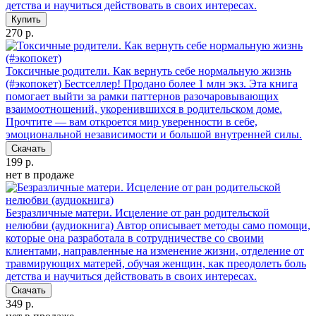
детства и научиться действовать в своих интересах.
Купить
270 р.
Токсичные родители. Как вернуть себе нормальную жизнь
(#экопокет)
Бестселлер! Продано более 1 млн экз. Эта книга
помогает выйти за рамки паттернов разочаровывающих
взаимоотношений, укоренившихся в родительском доме.
Прочтите — вам откроется мир уверенности в себе,
эмоциональной независимости и большой внутренней силы.
Скачать
199 р.
нет в продаже
Безразличные матери. Исцеление от ран родительской
нелюбви (аудиокнига)
Автор описывает методы само помощи,
которые она разработала в сотрудничестве со своими
клиентами, направленные на изменение жизни, отделение от
травмирующих матерей, обучая женщин, как преодолеть боль
детства и научиться действовать в своих интересах.
Скачать
349 р.