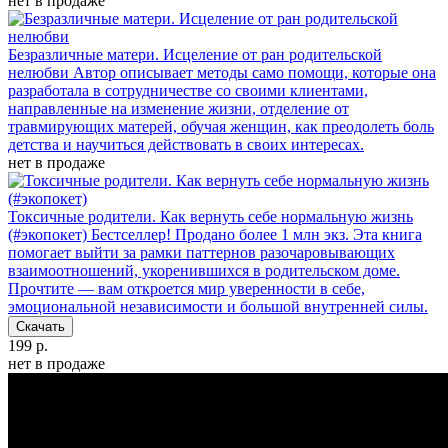
нет в продаже
Безразличные матери. Исцеление от ран родительской
нелюбви
Автор описывает методы само помощи, которые она
разработала в сотрудничестве со своими клиентами,
направленные на изменение жизни, отделение от
травмирующих матерей, обучая женщин, как преодолеть боль
детства и научиться действовать в своих интересах.
нет в продаже
Токсичные родители. Как вернуть себе нормальную жизнь
(#экопокет)
Бестселлер! Продано более 1 млн экз. Эта книга
помогает выйти за рамки паттернов разочаровывающих
взаимоотношений, укоренившихся в родительском доме.
Прочтите — вам откроется мир уверенности в себе,
эмоциональной независимости и большой внутренней силы.
Скачать
199 р.
нет в продаже