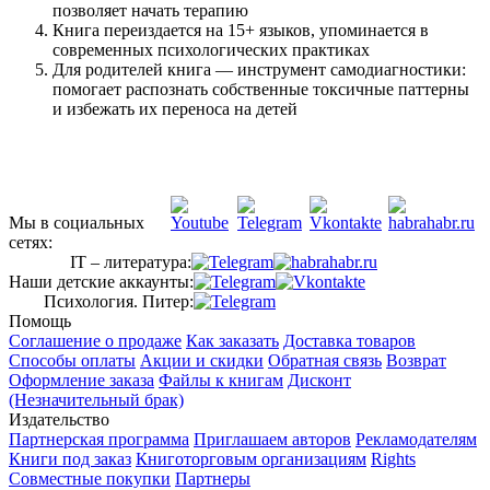
позволяет начать терапию
Книга переиздается на 15+ языков, упоминается в
современных психологических практиках
Для родителей книга — инструмент самодиагностики:
помогает распознать собственные токсичные паттерны
и избежать их переноса на детей
Мы в социальных
сетях:
IT – литература:
Наши детские аккаунты:
Психология. Питер:
Помощь
Соглашение о продаже
Как заказать
Доставка товаров
Способы оплаты
Акции и скидки
Обратная связь
Возврат
Оформление заказа
Файлы к книгам
Дисконт
(Незначительный брак)
Издательство
Партнерская программа
Приглашаем авторов
Рекламодателям
Книги под заказ
Книготорговым организациям
Rights
Совместные покупки
Партнеры