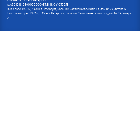
СБЕРБАНК г. Санкт-Петербург
к/с 30101810500000000653, БИК 044030653
Юр. адрес: 195277, г. Санкт-Петербург, Большой Сампсониевский пр-кт, дом № 29, литера А
Почтовый адрес: 195277, г. Санкт-Петербург, Большой Сампсониевский пр-кт, дом № 29, литера
А