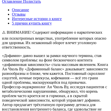
Оглавление
Полистать
Описание
Отзывы
Интересные истории о книге
5 причин купить книгу
⚠️ ВНИМАНИЕ! Содержит информацию о наркотических
или психотропных веществах, употребление которых опасно
для здоровья. Их незаконный оборот влечет уголовную
ответственность.
«Дофамин» давно вышел за рамки научного термина, став
символом проблемы: на фоне бесконечного контента
«дофаминовая зависимость» стала массовым явлением. Книга
Ан Чхоль Ву «Дофаминный баланс» доказывает: зависимости
разнообразны и ближе, чем кажется. Постоянный скроллинг
соцсетей, ночные перекусы, кофемания — всё это грани
одной проблемы, маскирующейся под привычки.
Профессор-эндокринолог Ан Чхоль Ву, исследуя пациентов с
метаболическими нарушениями, обнаружил, что корень
проблем часто кроется не в гормонах, а в скрытой
поведенческой зависимости, которой управляет дофамин.
Автор предлагает трёхэтапную программу детокса для
восстановления внутреннего баланса, где удовольствие не