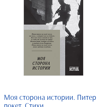
Моя сторона истории. Питер
покет. Стихи