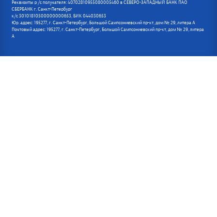
Реквизиты р /с получателя: 40702810955080005460 в СЕВЕРО-ЗАПАДНЫЙ БАНК ПАО
СБЕРБАНК г. Санкт-Петербург
к/с 30101810500000000653, БИК 044030653
Юр. адрес: 195277, г. Санкт-Петербург, Большой Сампсониевский пр-кт, дом № 29, литера А
Почтовый адрес: 195277, г. Санкт-Петербург, Большой Сампсониевский пр-кт, дом № 29, литера
А