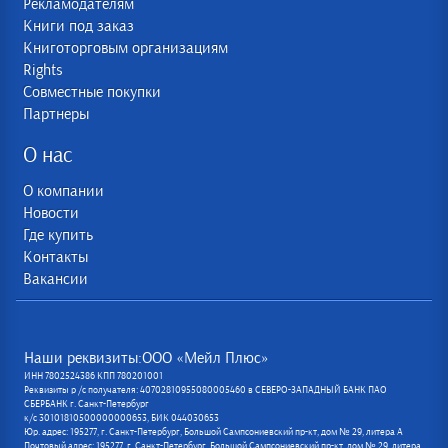
Рекламодателям
Книги под заказ
Книготорговым организациям
Rights
Совместные покупки
Партнеры
О нас
О компании
Новости
Где купить
Контакты
Вакансии
Наши реквизиты:ООО «Мейл Плюс»
ИНН 7802524386 КПП 780201001
Реквизиты р /с получателя: 40702810955080005460 в СЕВЕРО-ЗАПАДНЫЙ БАНК ПАО
СБЕРБАНК г. Санкт-Петербург
к/с 30101810500000000653, БИК 044030653
Юр. адрес: 195277, г. Санкт-Петербург, Большой Сампсониевский пр-кт, дом № 29, литера А
Почтовый адрес: 195277, г. Санкт-Петербург, Большой Сампсониевский пр-кт, дом № 29, литера