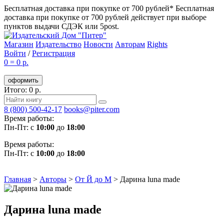
Бесплатная доставка при покупке от 700 рублей*
Бесплатная
доставка при покупке от 700 рублей действует при выборе
пунктов выдачи СДЭК или 5post.
Магазин
Издательство
Новости
Авторам
Rights
Войти
/
Регистрация
0
=
0 р.
оформить
Итого: 0 р.
8 (800) 500-42-17
books@piter.com
Время работы:
Пн-Пт: с
10:00
до
18:00
Время работы:
Пн-Пт: с
10:00
до
18:00
Главная
>
Авторы
>
От Й до М
>
Дарина luna made
Дарина luna made