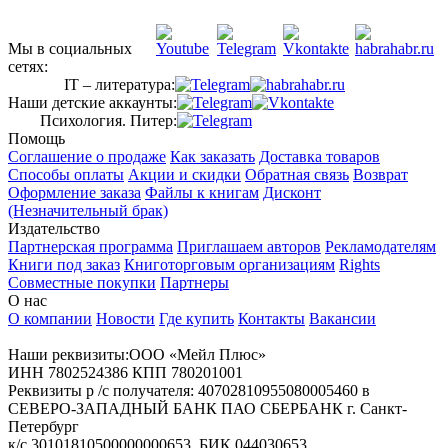
Мы в социальных
сетях:
IT – литература:
Наши детские аккаунты:
Психология. Питер:
Помощь
Соглашение о продаже
Как заказать
Доставка товаров
Способы оплаты
Акции и скидки
Обратная связь
Возврат
Оформление заказа
Файлы к книгам
Дисконт
(Незначительный брак)
Издательство
Партнерская программа
Приглашаем авторов
Рекламодателям
Книги под заказ
Книготорговым организациям
Rights
Совместные покупки
Партнеры
О нас
О компании
Новости
Где купить
Контакты
Вакансии
Наши реквизиты:ООО «Мейл Плюс»
ИНН 7802524386 КПП 780201001
Реквизиты р /с получателя: 40702810955080005460 в
СЕВЕРО-ЗАПАДНЫЙ БАНК ПАО СБЕРБАНК г. Санкт-
Петербург
к/с 30101810500000000653, БИК 044030653