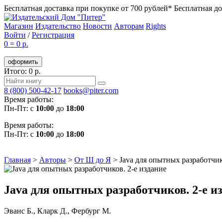
Бесплатная доставка при покупке от 700 рублей*
Бесплатная до
Магазин
Издательство
Новости
Авторам
Rights
Войти
/
Регистрация
0
=
0 р.
оформить
Итого: 0 р.
8 (800) 500-42-17
books@piter.com
Время работы:
Пн-Пт: с
10:00
до
18:00
Время работы:
Пн-Пт: с
10:00
до
18:00
Главная
>
Авторы
>
От Ш до Я
>
Java для опытных разработчик
Java для опытных разработчиков. 2-е и
Эванс Б.
,
Кларк Д.
,
Фербург М.