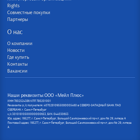
Rights
Совместные покупки
Партнеры
О нас
О компании
Новости
Где купить
Контакты
Вакансии
Наши реквизиты:ООО «Мейл Плюс»
ИНН 7802524386 КПП 780201001
Реквизиты р /с получателя: 40702810955080005460 в СЕВЕРО-ЗАПАДНЫЙ БАНК ПАО
СБЕРБАНК г. Санкт-Петербург
к/с 30101810500000000653, БИК 044030653
Юр. адрес: 195277, г. Санкт-Петербург, Большой Сампсониевский пр-кт, дом № 29, литера А
Почтовый адрес: 195277, г. Санкт-Петербург, Большой Сампсониевский пр-кт, дом № 29, литера
А