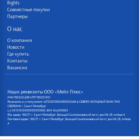
Rights
Совместные покупки
Партнеры
О нас
О компании
Новости
Где купить
Контакты
Вакансии
Наши реквизиты:ООО «Мейл Плюс»
ИНН 7802524386 КПП 780201001
Реквизиты р /с получателя: 40702810955080005460 в СЕВЕРО-ЗАПАДНЫЙ БАНК ПАО
СБЕРБАНК г. Санкт-Петербург
к/с 30101810500000000653, БИК 044030653
Юр. адрес: 195277, г. Санкт-Петербург, Большой Сампсониевский пр-кт, дом № 29, литера А
Почтовый адрес: 195277, г. Санкт-Петербург, Большой Сампсониевский пр-кт, дом № 29, литера
А